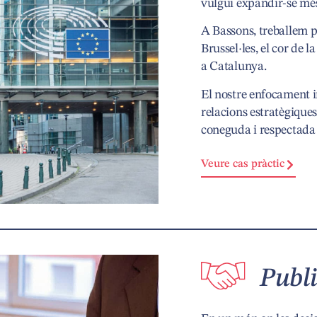
vulgui expandir-se més 
A Bassons, treballem p
Brussel·les, el cor de 
a Catalunya.
El nostre enfocament in
relacions estratègique
coneguda i respectada 
Veure cas pràctic
Publi