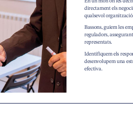
En un món on les decis
directament els negocis
qualsevol organització
Bassons, guiem les empr
reguladors, assegurant 
representats.
Identifiquem els respon
desenvolupem una estra
efectiva.